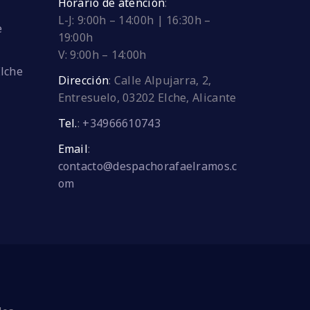
Horario de atención
:
L-J: 9:00h – 14:00h | 16:30h –
e
19:00h
V: 9:00h – 14:00h
Elche
Dirección
:
Calle Alpujarra, 2,
Entresuelo, 03202 Elche, Alicante
Tel.
:
+34966610743
Email
:
contacto@despachorafaelramos.c
om